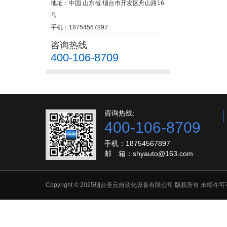
地址：中国.山东省.烟台市开发区舟山路16
号
手机：18754567897
咨询热线
400-106-8709
咨询热线:
400-106-8709
手机：18754567897
邮 箱：shyauto@163.com
Copyright © 2025烟台圣元自动化设备有限公司 版权所有 