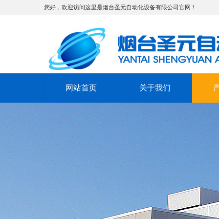
您好，欢迎访问这里是烟台圣元自动化设备有限公司官网！
网站首页
关于我们