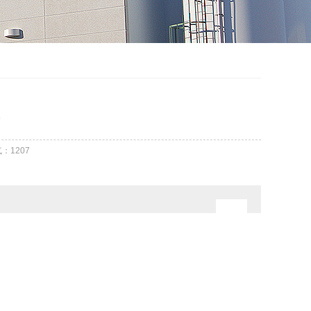
气：
1207