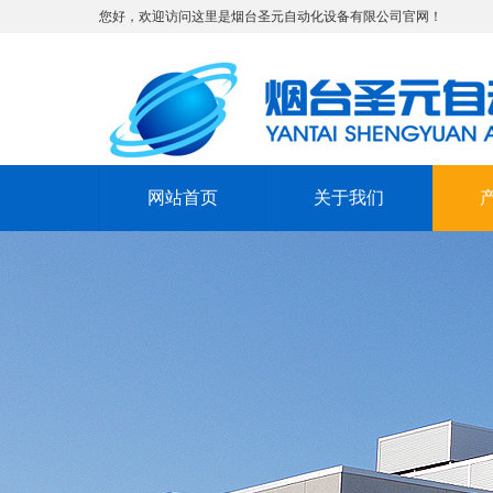
您好，欢迎访问这里是烟台圣元自动化设备有限公司官网！
网站首页
关于我们