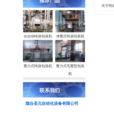
推荐产品
关于吨
全自动吨袋包装机
净重式吨袋包装机
重力式吨袋包装机
重力式毛重型包装
机
联系我们
烟台圣元自动化设备有限公司