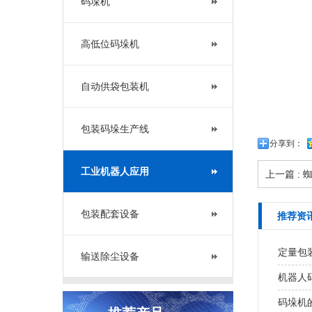
码垛机
高低位码垛机
自动供袋包装机
包装码垛生产线
分享到：
工业机器人应用
上一篇 :
包装配套设备
推荐资
定量包
输送除尘设备
机器人
码垛机