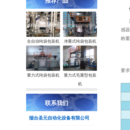
推荐产品
采
感器
称重
全自动吨袋包装机
净重式吨袋包装机
适
要求
重力式吨袋包装机
重力式毛重型包装
机
结
联系我们
烟台圣元自动化设备有限公司