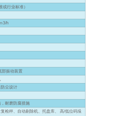
标准或行业标准）
ｍ3/h
底部振动装置
机
保防尘设计
施，耐磨防腐措施
复检秤、自动剔除机、托盘库、 高/低位码垛