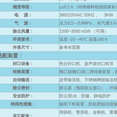
精度等级：
≤±0.1％（特殊物料根据国家
电 源：
380/220VAC 50HZ， 3KW
气 源：
压力0.5～0.8MPa， 耗气量3-5
除尘风量：
1500~3000 m3/h （可调）
环境要求：
温度 -10～40℃ 湿度≤80％
外形尺寸：
参考布置图
配装置：
封口设备：
热合封口机、超声波封口机等
转换装置：
阀口袋/敞口袋二用转换装置，
自动输送：
皮带输送机、不锈钢网链输送
除尘密封：
除尘器（预留除尘接口），环
安全防护：
防尘/防水、防爆、静电防护
特殊性措施：
辅助下料装置，防粘壁粘结措
倒袋机、整形机、金检机、重量
其它配套：