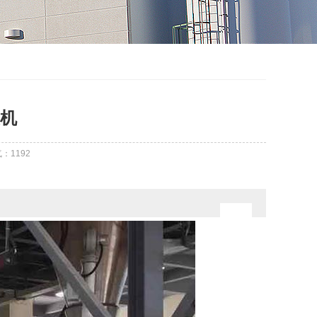
机
气：
1192