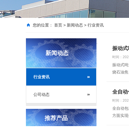
您的位置：
首页
>
新闻动态
>
行业资讯
.
振动式
新闻动态
时间：2024
振动式吨
烧石油焦
行业资讯
全自动
公司动态
时间：2024
全自动包
方面实现
推荐产品