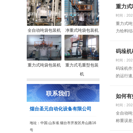
重力式
时间：2024
重力式吨
全自动吨袋包装机
净重式吨袋包装机
力给料结
码垛机
时间：2024
重力式吨袋包装机
重力式毛重型包装
码垛机作
机
的运行速
联系我们
如何有
时间：2024
烟台圣元自动化设备有限公司
全自动吨
称重误差
地址：中国.山东省.烟台市开发区舟山路16
号